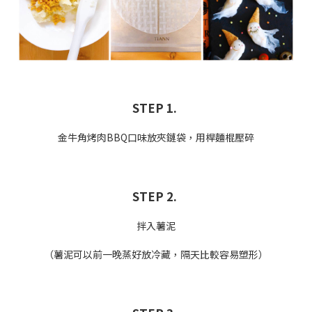
STEP 1.
金牛角烤肉BBQ口味放夾鏈袋，用桿麵棍壓碎
STEP 2.
拌入薯泥
（薯泥可以前一晚蒸好放冷藏，隔天比較容易塑形）