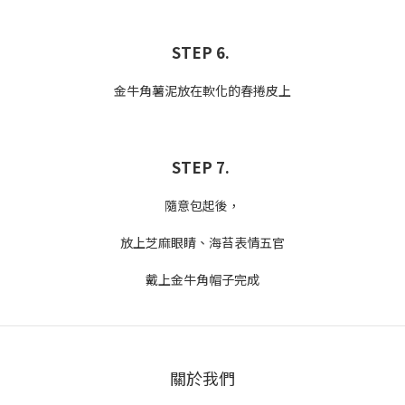
STEP 6.
金牛角薯泥放在軟化的春捲皮上
STEP 7.
隨意包起後，
放上芝麻眼睛、海苔表情五官
戴上金牛角帽子完成
關於我們