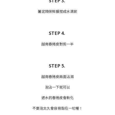
STEP 3.
薯泥隔保鮮膜捏成水滴狀
STEP 4.
越南春捲皮對剪一半
STEP 5.
越南春捲皮兩面沾濕
泡沾一下就可以
遇水的春捲皮會軟化
不要泡太久會容易黏在一坨喔！